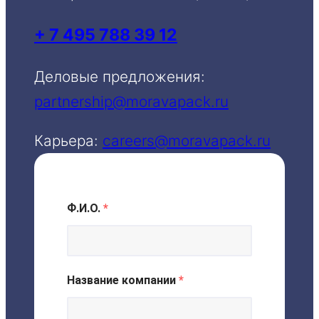
+ 7 495 788 39 12
Деловые предложения:
partnership@moravapack.ru
Карьера:
careers@moravapack.ru
Ф.И.О.
*
Название компании
*